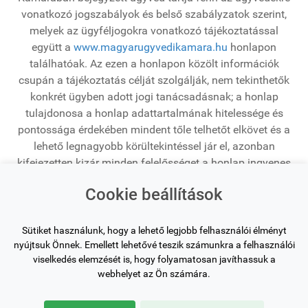
vonatkozó jogszabályok és belső szabályzatok szerint,
melyek az ügyféljogokra vonatkozó tájékoztatással
együtt a
www.magyarugyvedikamara.hu
honlapon
találhatóak. Az ezen a honlapon közölt információk
csupán a tájékoztatás célját szolgálják, nem tekinthetők
konkrét ügyben adott jogi tanácsadásnak; a honlap
tulajdonosa a honlap adattartalmának hitelessége és
pontossága érdekében mindent tőle telhetőt elkövet és a
lehető legnagyobb körültekintéssel jár el, azonban
kifejezetten kizár minden felelősséget a honlap ingyenes
tartalmának megbízhatóságáért, teljességéért,
Cookie beállítások
helyességéért és bármilyen, a honlapon található
tartalom alapján kifejtett tevékenység vagy mulasztás
tekintetében.
Sütiket használunk, hogy a lehető legjobb felhasználói élményt
nyújtsuk Önnek. Emellett lehetővé teszik számunkra a felhasználói
viselkedés elemzését is, hogy folyamatosan javíthassuk a
Oldaltérkép
webhelyet az Ön számára.