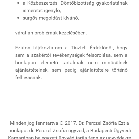
a Közbeszerzési Döntőbizottság gyakorlatának
ismeretét igénylő,
sürgős megoldást kívánó,
váratlan problémák kezelésében.
Ezúton tájékoztatom a Tisztelt Érdeklődőt, hogy
sem a szakértői tevékenységek felsorolása, sem a
honlapon elérhető tartalmak nem minősülnek
ajánlattételnek, sem pedig ajánlattételre történő
felhívásnak.
Minden jog fenntartva © 2017. Dr. Perczel Zsófia Ezt a
honlapot dr. Perczel Zsófia ügyvéd, a Budapesti Ügyvédi
Kamarában bejegyzett ügyvéd tartja fenn az ügyvédekre