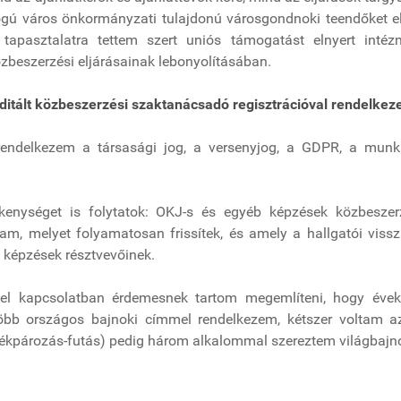
gú város önkormányzati tulajdonú városgondnoki teendőket el
 tapasztalatra tettem szert uniós támogatást elnyert inté
zbeszerzési eljárásainak lebonyolításában.
ditált közbeszerzési szaktanácsadó regisztrációval rendelkez
 rendelkezem a társasági jog, a versenyjog, a GDPR, a munk
ékenységet is folytatok: OKJ-s és egyéb képzések közbeszer
tam, melyet folyamatosan frissítek, és amely a hallgatói viss
 képzések résztvevőinek.
mel kapcsolatban érdemesnek tartom megemlíteni, hogy éveke
öbb országos bajnoki címmel rendelkezem, kétszer voltam az 
ékpározás-futás) pedig három alkalommal szereztem világbajno