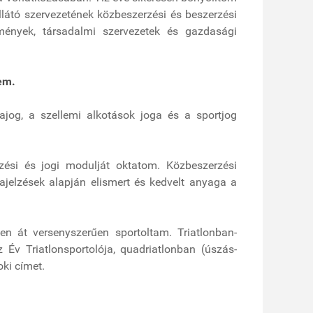
látó szervezetének közbeszerzési és beszerzési
zmények, társadalmi szervezetek és gazdasági
em.
ajog, a szellemi alkotások joga és a sportjog
zési és jogi modulját oktatom. Közbeszerzési
zajelzések alapján elismert és kedvelt anyaga a
n át versenyszerűen sportoltam. Triatlonban-
Év Triatlonsportolója, quadriatlonban (úszás-
ki címet.