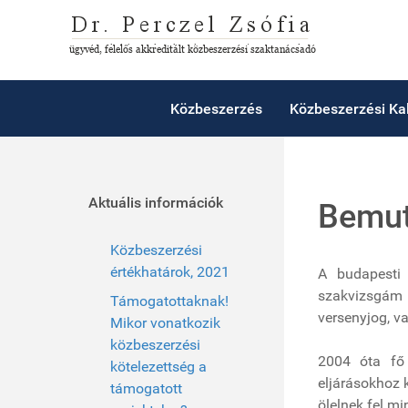
Közbeszerzés
Közbeszerzési Ka
Aktuális információk
Bemut
Közbeszerzési
értékhatárok, 2021
A budapesti
szakvizsgám 
Támogatottaknak!
versenyjog, va
Mikor vonatkozik
közbeszerzési
2004 óta fő 
kötelezettség a
eljárásokhoz 
támogatott
ölelnek fel m