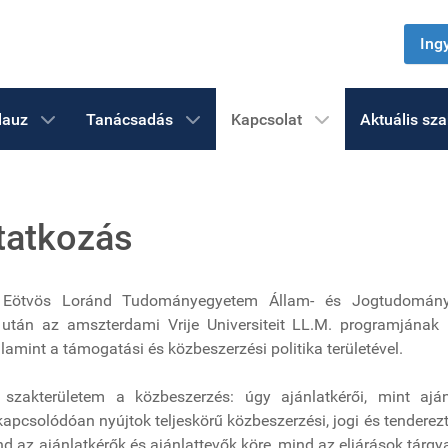
Ing
lauz
Tanácsadás
Kapcsolat
Aktuális sz
atkozás
 Eötvös Loránd Tudományegyetem Állam- és Jogtudományi
után az amszterdami Vrije Universiteit LL.M. programjának 
lamint a támogatási és közbeszerzési politika területével.
szakterületem a közbeszerzés: úgy ajánlatkérői, mint aján
kapcsolódóan nyújtok teljeskörű közbeszerzési, jogi és tenderez
ind az ajánlatkérők és ajánlattevők köre, mind az eljárások tár