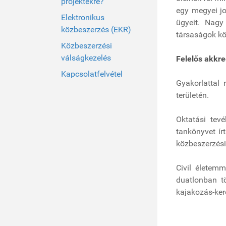
projektekre?
egy megyei jo
Elektronikus
ügyeit. Nagy
közbeszerzés (EKR)
társaságok kö
Közbeszerzési
válságkezelés
Felelős akkre
Kapcsolatfelvétel
Gyakorlattal
területén.
Oktatási tev
tankönyvet ír
közbeszerzési
Civil életem
duatlonban t
kajakozás-ker