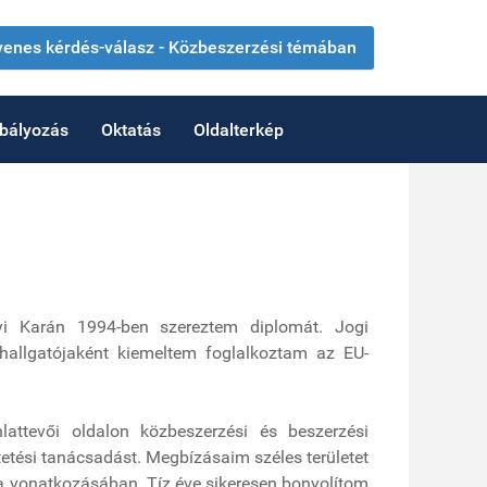
yenes kérdés-válasz - Közbeszerzési témában
abályozás
Oktatás
Oldalterkép
 Karán 1994-ben szereztem diplomát. Jogi
hallgatójaként kiemeltem foglalkoztam az EU-
lattevői oldalon közbeszerzési és beszerzési
tetési tanácsadást. Megbízásaim széles területet
gya vonatkozásában. Tíz éve sikeresen bonyolítom