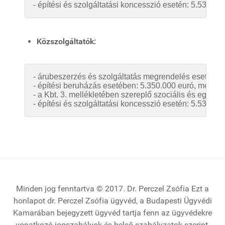
- építési és szolgáltatási koncesszió esetén: 
5.530.000
Közszolgáltatók:
- árubeszerzés és szolgáltatás megrendelés esetében:
- építési beruházás esetében: 5.350.000 euró, melynek
- a Kbt. 3. mellékletében szereplő szociális és egyéb 
- építési és szolgáltatási koncesszió esetén: 5.530.00
Minden jog fenntartva © 2017. Dr. Perczel Zsófia Ezt a
honlapot dr. Perczel Zsófia ügyvéd, a Budapesti Ügyvédi
Kamarában bejegyzett ügyvéd tartja fenn az ügyvédekre
vonatkozó jogszabályok és belső szabályzatok szerint,