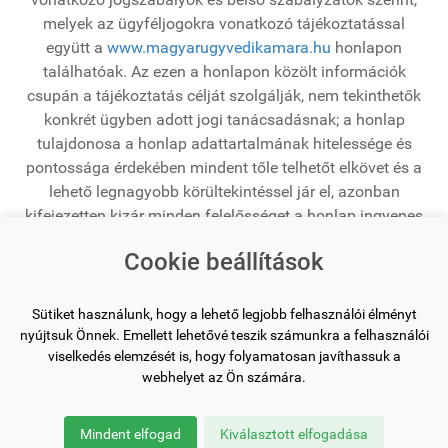
melyek az ügyféljogokra vonatkozó tájékoztatással
együtt a
www.magyarugyvedikamara.hu
honlapon
találhatóak. Az ezen a honlapon közölt információk
csupán a tájékoztatás célját szolgálják, nem tekinthetők
konkrét ügyben adott jogi tanácsadásnak; a honlap
tulajdonosa a honlap adattartalmának hitelessége és
pontossága érdekében mindent tőle telhetőt elkövet és a
lehető legnagyobb körültekintéssel jár el, azonban
kifejezetten kizár minden felelősséget a honlap ingyenes
tartalmának megbízhatóságáért, teljességéért,
Cookie beállítások
helyességéért és bármilyen, a honlapon található
tartalom alapján kifejtett tevékenység vagy mulasztás
tekintetében.
Sütiket használunk, hogy a lehető legjobb felhasználói élményt
nyújtsuk Önnek. Emellett lehetővé teszik számunkra a felhasználói
viselkedés elemzését is, hogy folyamatosan javíthassuk a
Oldaltérkép
webhelyet az Ön számára.
Mindent elfogad
Kiválasztott elfogadása